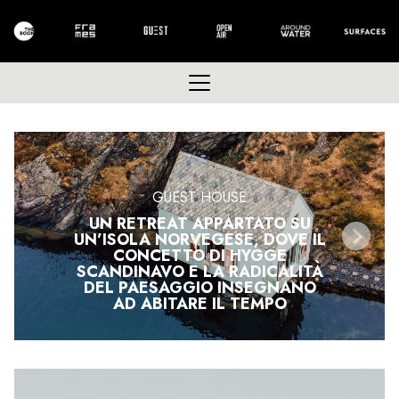
GUEST HOUSE
UN RETREAT APPARTATO SU
UN’ISOLA NORVEGESE, DOVE IL
CONCETTO DI HYGGE
SCANDINAVO E LA RADICALITÀ
DEL PAESAGGIO INSEGNANO
AD ABITARE IL TEMPO